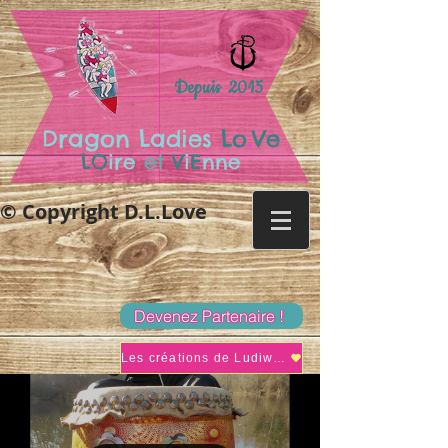
Depuis 2015
.
Dragon Ladies
Lo
Ve
LO
ire
et
V
i
E
nne
© Copyright D.L.Love
Devenez Partenaire !
Les créations de Ludiwine