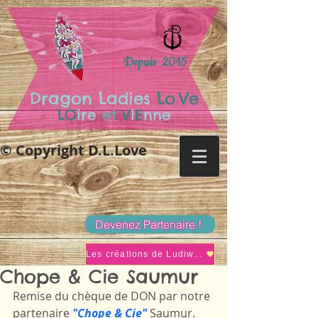
Depuis 2015
.
Dragon Ladies
Lo
Ve
LO
ire
et
V
i
E
nne
© Copyright D.L.Love
Devenez Partenaire !
Les créations de Ludiwine
Chope & Cie Saumur
Remise du chèque de DON par notre 
partenaire 
"Chope & Cie"
 Saumur.