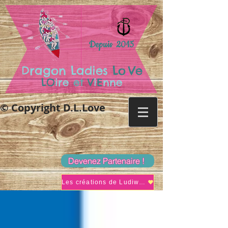
Depuis 2015
.
Dragon Ladies
Lo
Ve
LO
ire
et
V
i
E
nne
© Copyright D.L.Love
Devenez Partenaire !
Les créations de Ludiwine