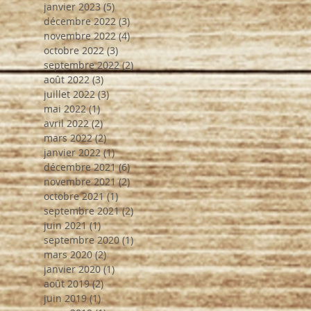
janvier 2023
(5)
5 posts
décembre 2022
(3)
3 posts
novembre 2022
(4)
4 posts
octobre 2022
(3)
3 posts
septembre 2022
(2)
2 posts
août 2022
(3)
3 posts
juillet 2022
(3)
3 posts
mai 2022
(1)
1 post
avril 2022
(2)
2 posts
mars 2022
(2)
2 posts
janvier 2022
(1)
1 post
décembre 2021
(6)
6 posts
novembre 2021
(2)
2 posts
octobre 2021
(1)
1 post
septembre 2021
(2)
2 posts
juin 2021
(1)
1 post
septembre 2020
(1)
1 post
mars 2020
(2)
2 posts
janvier 2020
(1)
1 post
août 2019
(2)
2 posts
juin 2019
(1)
1 post