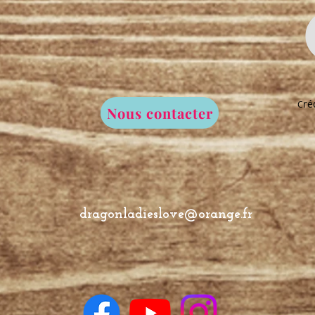
ré
C
Nous contacter
dragonladieslove@orange.fr