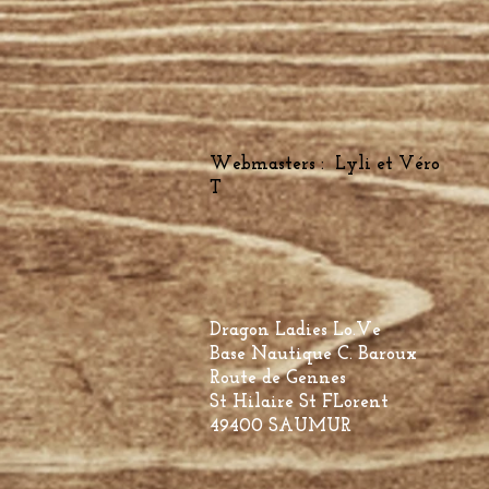
Webmasters : Lyli et Véro
T
Dragon Ladies Lo.Ve
Base Nautique C. Baroux
Route de Gennes
St Hilaire St FLorent
49400 SAUMUR