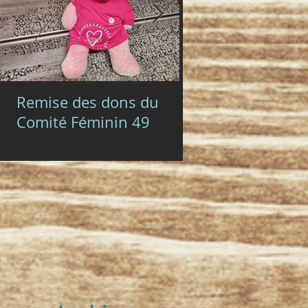
Remise des dons du
Chope & Cie S
Comité Féminin 49