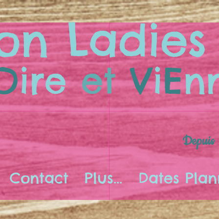
on Ladies
O
ire
et
V
i
E
n
Depuis
Contact
Plus...
Dates Plan