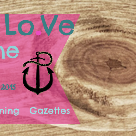
.
Lo
Ve
ne
 2015
ning
Gazettes