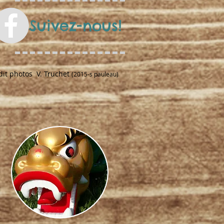
Suivez-nous!
dit photos V. Truchet
(2015-s pauleau)