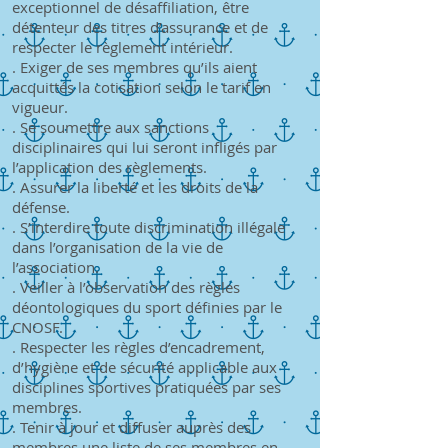
exceptionnel de désaffiliation, être
détenteur des titres d’assurance et de
respecter le règlement intérieur.
. Exiger de ses membres qu’ils aient
acquittés la cotisation selon le tarif en
vigueur.
. Se soumettre aux sanctions
disciplinaires qui lui seront infligés par
l’application des règlements.
. Assurer la liberté et les droits de la
défense.
. S’interdire toute discrimination illégale
dans l’organisation de la vie de
l’association.
. Veiller à l’observation des règles
déontologiques du sport définies par le
CNOSF.
. Respecter les règles d’encadrement,
d’hygiène et de sécurité applicable aux
disciplines sportives pratiquées par ses
membres.
. Tenir à jour et diffuser auprès des
membres une liste de ses membres en