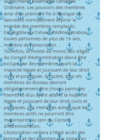
la prochaine Assemblée Générale
Ordinaire. Les pouvoirs des membres
ainsi élus prennent fin à l’époque où
devraient normalement expirer le
mandat des membres remplacés.
Est éligible au Conseil d’Administration,
toutes personnes de plus de 16 ans,
membre de l’association.
Toutefois, la moitié au moins des sièges
du Conseil d’Administration devra être
occupé par des membres ayant la
majorité légale et jouissant de leur droit
civils et politiques. En outre, tous els
membres du Bureau devront
obligatoirement être choisis parmi les
membres élus ayant atteint la majorité
légale et jouissant de leur droit civils et
politiques. Les membres autres que les
membres actifs ne pourront être
majoritaires au sein du Conseil
d’Administration.
L’Association veillera à l’égal accès des
femmes et des hommes aux instances