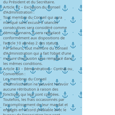
du Président et du Secrétaire.
Article 12 – Exclusion du Conseil
d’Administration :
Tout membre du Conseil qui aura
manqué sans excuse 3 séances
consécutives sera considéré comme
démissionnaire. Il sera remplacé
conformément aux dispositions de
l’article 10 alinéas 2 des statuts.
Par ailleurs, tout membre du Conseil
d’Administration qui a fait l’objet d’une
mesure d’exclusion sera remplacé dans
les mêmes conditions.
Article 13 – Rémunération – Contrat ou
Convention :
Les membres du Conseil
d’Administration ne peuvent recevoir
aucune rétribution à raison des
fonctions qui leur sont confiées.
Toutefois, les frais occasionnés par
l’accomplissement de leur mandat et
engagés en accord préalable avec le
bureau de l’association leur sont