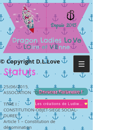
Depuis 2015
.
Dragon Ladies
Lo
Ve
LO
ire
et
V
i
E
nne
© Copyright D.L.Love
Statuts
25/06/2015
Devenez Partenaire !
ASSOCIATION "DRAGON LADIES Lo.Ve "
TITRE I :
Les créations de Ludiwine
CONSTITUTION-OBJET-SIEGE SOCIAL-
DUREE
Article 1 – Constitution de
dénomination