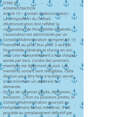
TITRE III
ADMINISTRATION
Article 10 – Conseil d’administration :
La composition du Conseil
d’Administration doit refléter la
composition de l’Assemblée Générale.
L’association est administrée par un
Conseil d’Administration comprenant 15
membres au plus, élus pour 3 ans par
l’Assemblée Générale et choisis en son
sein. Leur renouvellement a lieu chaque
année par tiers. L’ordre des premiers
membres est déterminé au sort. Les
membres sortant sont rééligibles. Cette
élection peut être faite à bulletin secret
si au minimum un adhérent le
demande.
En cas de vacances (décès, démission,
exclusion…) d’un ou plusieurs postes, le
Conseil d’Administration pourvoit au
remplacement de ces membres. Il est
procédé au remplacement définitif par