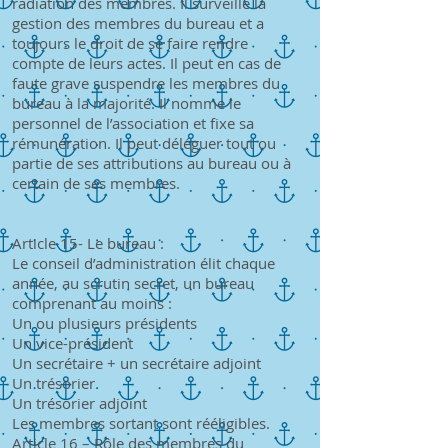
radiation des membres. Il surveille la
gestion des membres du bureau et a
toujours le droit de se faire rendre
compte de leurs actes. Il peut en cas de
faute grave suspendre les membres du
bureau à la majorité. Il nomme le
personnel de l’association et fixe sa
rémunération. Il peut déléguer tout ou
partie de ses attributions au bureau ou à
certain de ses membres.
Article 15- Le bureau :
Le conseil d’administration élit chaque
année, au scrutin secret, un bureau
comprenant au moins :
Un ou plusieurs présidents
Un vice-président
Un secrétaire + un secrétaire adjoint
Un trésorier
Un trésorier adjoint
Les membres sortant sont rééligibles.
Article 16 – Rôle des membres du