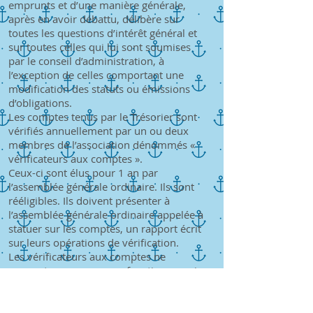
emprunts et d’une manière générale,
après en avoir débattu, délibère sur
toutes les questions d’intérêt général et
sur toutes celles qui lui sont soumises
par le conseil d’administration, à
l’exception de celles comportant une
modification des statuts ou émissions
d’obligations.
Les comptes tenus par le Trésorier sont
vérifiés annuellement par un ou deux
membres de l’association dénommés «
vérificateurs aux comptes ».
Ceux-ci sont élus pour 1 an par
l’assemblée générale ordinaire. Ils sont
rééligibles. Ils doivent présenter à
l’assemblée générale ordinaire appelée à
statuer sur les comptes, un rapport écrit
sur leurs opérations de vérification.
Les vérificateurs aux comptes ne
peuvent exercer aucune fonction au sein
du conseil d’administration.
L’assemblée générale nommera un
commissaire aux comptes dès que les