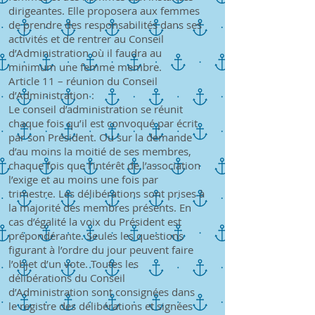
dirigeantes. Elle proposera aux femmes
de prendre des responsabilités dans ses
activités et de rentrer au Conseil
d’Administration où il faudra au
minimum une femme membre.
Article 11 – réunion du Conseil
d’Administration :
Le conseil d’administration se réunit
chaque fois qu’il est convoqué par écrit
par son Président. Ou sur la demande
d’au moins la moitié de ses membres,
chaque fois que l’intérêt de l’association
l’exige et au moins une fois par
trimestre. Les délibérations sont prises à
la majorité des membres présents. En
cas d’égalité la voix du Président est
prépondérante. Seules les questions
figurant à l’ordre du jour peuvent faire
l’objet d’un vote. Toutes les
délibérations du Conseil
d’Administration sont consignées dans
le registre des délibérations et signées