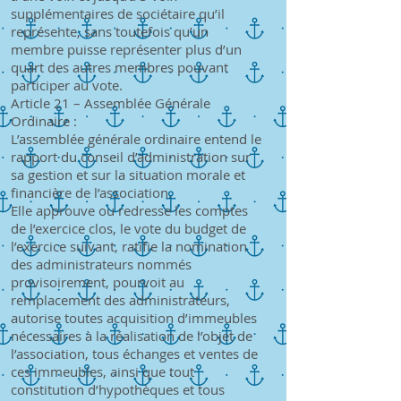
supplémentaires de sociétaire qu’il
représente, sans toutefois qu’un
membre puisse représenter plus d’un
quart des autres membres pouvant
participer au vote.
Article 21 – Assemblée Générale
Ordinaire :
L’assemblée générale ordinaire entend le
rapport du conseil d’administration sur
sa gestion et sur la situation morale et
financière de l’association.
Elle approuve ou redresse les comptes
de l’exercice clos, le vote du budget de
l’exercice suivant, ratifie la nomination
des administrateurs nommés
provisoirement, pourvoit au
remplacement des administrateurs,
autorise toutes acquisition d’immeubles
nécessaires à la réalisation de l’objet de
l’association, tous échanges et ventes de
ces immeubles, ainsi que tout
constitution d’hypothèques et tous