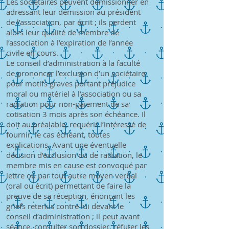
Les sociétaires peuvent démissionner en
adressant leur démission au président
de l’association, par écrit ; ils perdent
alors leur qualité de membre de
l’association à l’expiration de l’année
civile en cours.
Le conseil d’administration à la faculté
de prononcer l’exclusion d’un sociétaire
pour motifs graves portant préjudice
moral ou matériel à l’association ou sa
radiation pour non-paiement de sa
cotisation 3 mois après son échéance. Il
doit au préalable, requérir l’intéressé de
fournir, le cas échéant, toutes
explications. Avant une éventuelle
décision d’exclusion ou de radiation, le
membre mis en cause est convoqué par
lettre ou par tout autre moyen verbal
(oral ou écrit) permettant de faire la
preuve de sa réception, énonçant les
griefs retenus contre lui devant le
conseil d’administration ; il peut avant
séance, consulter son dossier, réfuter les