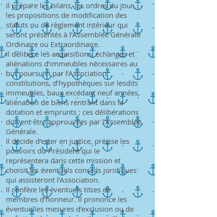
Il prépare les bilans, les ordres du jour,
les propositions de modification des
statuts ou de règlement intérieur qui
seront présentés à l’Assemblée Générale
Ordinaire ou Extraordinaire.
Il délibère les acquisitions, échanges et
aliénations d’immeubles nécessaires au
but poursuivi par l’Association,
constitutions, d’hypothèques sur lesdits
immeubles, baux excédant neuf années,
aliénation de biens rentrant dans la
dotation et emprunts ; ces délibérations
doivent être approuvées par l’Assemblée
Générale.
Il décide d’ester en justice, précise les
pouvoirs du Président qui le
représentera dans cette mission et
choisit les éventuels conseils juridiques
qui assisteront l’Association.
Il confère les éventuels titres de
membres d’honneur. Il prononce les
éventuelles mesures d’exclusion ou de