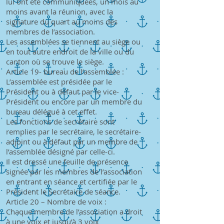
lui ont été communiquées, un mois au
moins avant la réunion, avec la
signature du quart au moins des
membres de l’association.
Les assemblées se tiennent au siège ou
en tout autre endroit de la ville ou du
canton où se trouve le siège.
Article 19- bureau de l’assemblée :
L’assemblée est présidée par le
Président ou à défaut par le vice-
Président ou encore par un membre du
bureau délégué à cet effet.
Les fonctions de secrétaire sont
remplies par le secrétaire, le secrétaire-
adjoint ou à défaut par un membre de
l’assemblée désigné par celle-ci.
Il est dressé une feuille de présence
signée par les membres de l’association
en entrant en séance et certifiée par le
Président le Secrétaire de séance.
Article 20 – Nombre de voix :
Chaque membre de l’association a droit
à une voix et jusqu’à 3 voix