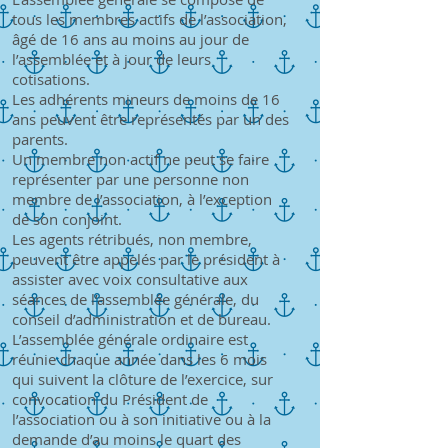
tous les membres actifs de l’association,
âgé de 16 ans au moins au jour de
l’assemblée et à jour de leurs
cotisations.
Les adhérents mineurs de moins de 16
ans peuvent être représentés par un des
parents.
Un membre non actif ne peut se faire
représenter par une personne non
membre de l’association, à l’exception
de son conjoint.
Les agents rétribués, non membre,
peuvent être appelés par le président à
assister avec voix consultative aux
séances de l’assemblée générale, du
conseil d’administration et de bureau.
L’assemblée générale ordinaire est
réunie chaque année dans les 6 mois
qui suivent la clôture de l’exercice, sur
convocation du Président de
l’association ou à son initiative ou à la
demande d’au moins le quart des