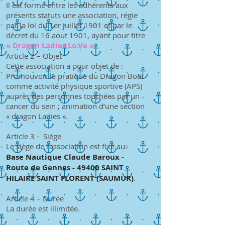
Il est formé entre les adhérents aux
présents statuts une association, régie
par la loi du 1er juillet 1901 et par le
décret du 16 aout 1901, ayant pour titre
« Dragon Ladies Lo.Ve »
Article 2 – Objet
Cette association a pour objet de :
Promouvoir la pratique du Dragon Boat
comme activité physique sportive (APS)
auprès des personnes touchées par un
cancer du sein ; animation d’une section
« dragon Ladies ».
Article 3 - Siège
Le siège de l’association est fixé au:
Base Nautique Claude Baroux -
Route de Gennes - 49400 SAINT
HILAIRE SAINT FLORENT (SAUMUR)
.
Article 4 – Durée
La durée est illimitée.