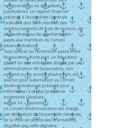
remboursés au vu des pièces
justificatives. Le rapport financier
présenté à l’Assemblée Générale
Ordinaire doit faire mention des
remboursements de frais de mission, de
déplacement ou de représentation
payés aux membres du Conseil
d’Administration.
Tout contrat ou convention passé entre
l’Association d’une part, un éducateur
sportif ou une entreprise dirigée par un
administrateur de l’association, son
conjoint ou un proche d’autre part, est
soumis pour autorisation au Conseil
d’Administration et présenté pour
information à la plus prochaine
Assemblée Générale.
Article 14 – Pouvoirs :
Le Conseil d’Administration est chargé,
par délégation de l’Assemblée Générale,
de la mise en œuvre des orientations
décidées par cette dernière.