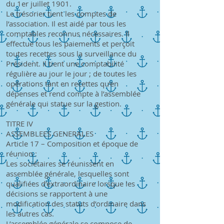
du 1er juillet 1901.
Le trésorier tient les comptes de
l’association. Il est aidé par tous les
comptables reconnus nécessaires. Il
effectue tous les paiements et perçoit
toutes recettes sous la surveillance du
Président. Il tient une comptabilité
régulière au jour le jour ; de toutes les
opérations tant en recettes qu’en
dépenses et rend compte à l’assemblée
générale qui statue sur la gestion.
TITRE IV
ASSEMBLEES GENERALES
Article 17 – Composition et époque de
réunion :
Les sociétaires se réunissent en
assemblée générale, lesquelles sont
qualifiées d’extraordinaire lorsque les
décisions se rapportent à une
modification des statuts d’ordinaire dans
les autres cas.
L’assemblée générale se compose de