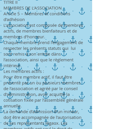
TITRE II
MEMBRES DE L’ASSOCIATION
Article 5 – Membres et conditions
d’adhésion
L’association est composée de membres
actifs, de membres bienfaiteurs et de
membres d’honneur.
Chaque membre prend l’engagement de
respecter les présents statuts qui lui
sont remis à son entrée dans
l’association, ainsi que le règlement
intérieur.
Les membres actifs :
Pour être membre actif, il faut être
présenté par un ou plusieurs membres
de l’association et agréé par le conseil
d’administration, avoir acquitté la
cotisation fixée par l’assemblée générale
annuelle.
La demande d’admission d’un mineur,
doit être accompagnée de l’autorisation
de ses représentants légaux. Les
membres actifs ont seul le droit de