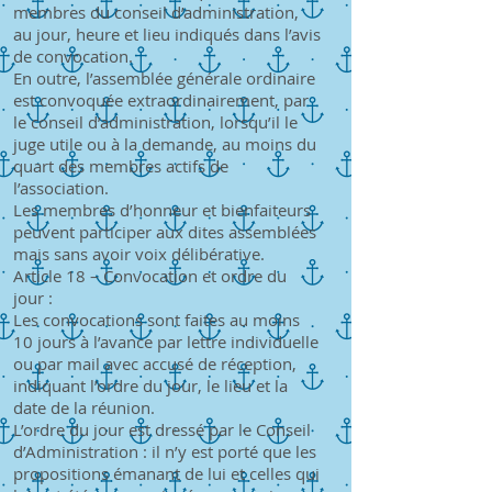
membres du conseil d’administration,
au jour, heure et lieu indiqués dans l’avis
de convocation.
En outre, l’assemblée générale ordinaire
est convoquée extraordinairement, par
le conseil d’administration, lorsqu’il le
juge utile ou à la demande, au moins du
quart des membres actifs de
l’association.
Les membres d’honneur et bienfaiteurs
peuvent participer aux dites assemblées
mais sans avoir voix délibérative.
Article 18 – Convocation et ordre du
jour :
Les convocations sont faites au moins
10 jours à l’avance par lettre individuelle
ou par mail avec accusé de réception,
indiquant l’ordre du jour, le lieu et la
date de la réunion.
L’ordre du jour est dressé par le Conseil
d’Administration : il n’y est porté que les
propositions émanant de lui et celles qui