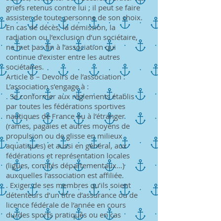
griefs retenus contre lui ; il peut se faire
assister de toute personne de son choix.
En cas de décès, la démission, la
radiation ou l’exclusion d’un sociétaire,
ne met pas fin à l’association qui
continue d’exister entre les autres
sociétaires.
Article 8 – Devoirs de l’association :
L’association s’engage à :
. Se conformer aux règlements établis
par toutes les fédérations sportives
nautiques de France ou à l’étranger
(rames, pagaies et autres moyens de
propulsion ou de glisse en milieux
aquatiques) et aussi en général, aux
fédérations et représentation locales
(ligues, comités départementaux…)
auxquelles l’association est affiliée.
. Exiger de ses membres qu’ils soient
détenteurs d’un titre d’assurance ou de
licence fédérale de l’année en cours
du/des sports pratiqués ou en cas