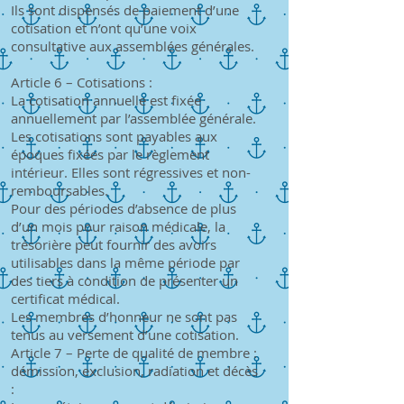
Ils sont dispensés de paiement d’une
cotisation et n’ont qu’une voix
consultative aux assemblées générales.
Article 6 – Cotisations :
La cotisation annuelle est fixée
annuellement par l’assemblée générale.
Les cotisations sont payables aux
époques fixées par le règlement
intérieur. Elles sont régressives et non-
remboursables.
Pour des périodes d’absence de plus
d’un mois pour raison médicale, la
trésorière peut fournir des avoirs
utilisables dans la même période par
des tiers à condition de présenter un
certificat médical.
Les membres d’honneur ne sont pas
tenus au versement d’une cotisation.
Article 7 – Perte de qualité de membre :
démission, exclusion, radiation et décès
: