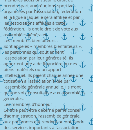
prendre part aux réunions sportives
organisées par l’association, fédération
et la ligue à laquelle sera affiliée et par
les associations affiliées à cette
fédération. Ils ont le droit de vote aux
assemblées générales.
Les membres bienfaiteurs :
Sont appelés « membres bienfaiteurs »,
les personnes qui soutiennent
l’association par leur générosité. Ils
apportent une aide financière ou des
biens matériels ou un apport
intellectuel. Ils paient chaque année une
cotisation à l’association fixée par
l’assemblée générale annuelle. Ils n’ont
qu’une voix consultative aux assemblées
générales.
Les membres d’honneur :
Ce titre peut être décerné par le conseil
d’administration, l’assemblée générale,
aux personnes qui rendent ou ont rendu
des services importants à l’association.