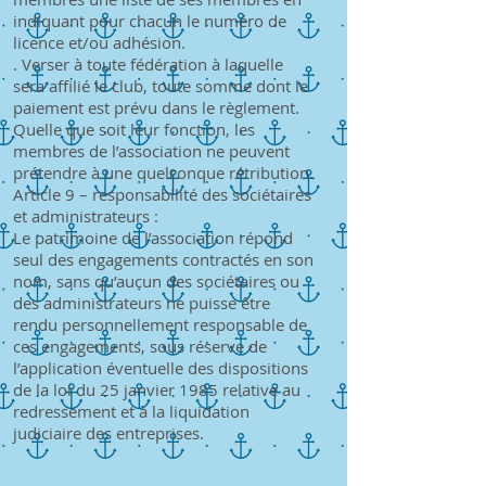
indiquant pour chacun le numéro de
licence et/ou adhésion.
. Verser à toute fédération à laquelle
sera affilié le club, toute somme dont le
paiement est prévu dans le règlement.
Quelle que soit leur fonction, les
membres de l’association ne peuvent
prétendre à une quelconque rétribution.
Article 9 – responsabilité des sociétaires
et administrateurs :
Le patrimoine de l’association répond
seul des engagements contractés en son
nom, sans qu’aucun des sociétaires ou
des administrateurs ne puisse être
rendu personnellement responsable de
ces engagements, sous réserve de
l’application éventuelle des dispositions
de la loi du 25 janvier 1985 relative au
redressement et à la liquidation
judiciaire des entreprises.