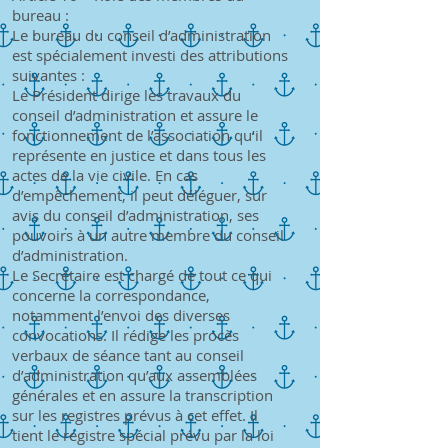
bureau :
Le bureau du conseil d’administration
est spécialement investi des attributions
suivantes :
Le Président dirige les travaux du
conseil d’administration et assure le
fonctionnement de l’association qu’il
représente en justice et dans tous les
actes de la vie civile. En cas
d’empêchement, il peut déléguer, sur
avis du conseil d’administration, ses
pouvoirs à un autre membre du conseil
d’administration.
Le Secrétaire est chargé de tout ce qui
concerne la correspondance,
notamment l’envoi des diverses
convocations. Il rédige les procès
verbaux de séance tant au conseil
d’administration qu’aux assemblées
générales et en assure la transcription
sur les registres prévus à cet effet. Il
tient le registre spécial prévu par la loi