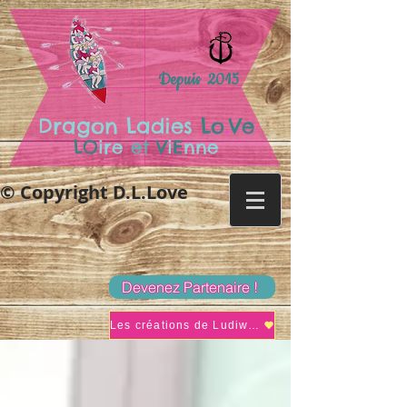
Depuis 2015
.
Dragon Ladies
Lo
Ve
LO
ire
et
V
i
E
nne
© Copyright D.L.Love
Devenez Partenaire !
Les créations de Ludiwine