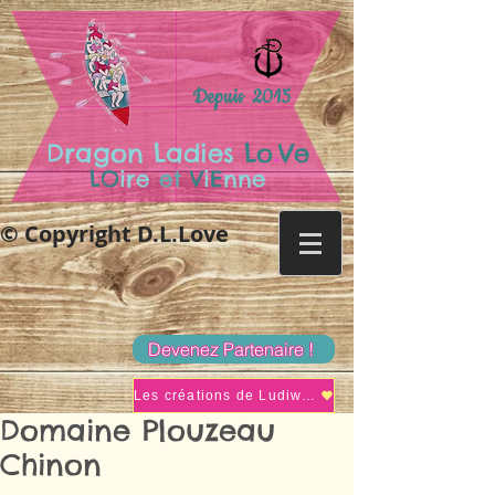
Depuis 2015
.
Dragon Ladies
Lo
Ve
LO
ire
et
V
i
E
nne
© Copyright D.L.Love
Devenez Partenaire !
Les créations de Ludiwine
Domaine Plouzeau
Chinon