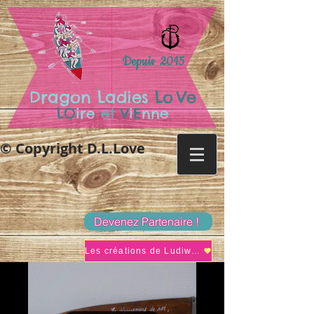
Depuis 2015
.
Dragon Ladies
Lo
Ve
LO
ire
et
V
i
E
nne
© Copyright D.L.Love
Devenez Partenaire !
Les créations de Ludiwine