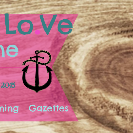
.
Lo
Ve
ne
 2015
ning
Gazettes