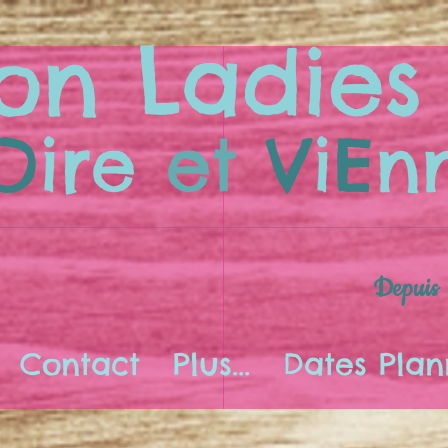
on Ladies
O
ire
et
V
i
E
n
Depuis
Contact
Plus...
Dates Plan