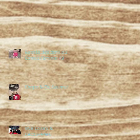
Remise des dons du
Comité Féminin 49
Chope & Cie Saumur
SNB Loisirs &
Découvertes