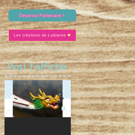
Devenez Partenaire !
Les créations de Ludiwine
Post l'affiche
Un sport-santé
Séance de nav' du
pour vous ?
10 avril !