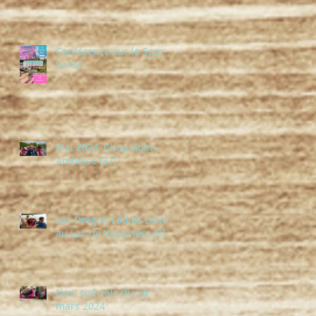
Conférence sur le Sport-
Santé
Mai 2024, Chaumont -
Amboise (37)
Les Dragon Ladies Lo.Ve
au Lac de Vassivière (87)
Nav' spéciale du 24
mars 2024