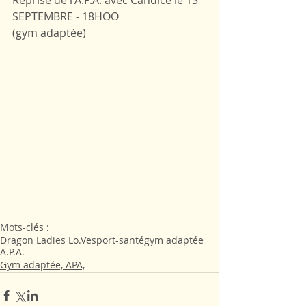
Reprise de l'A.P.A. avec Candice le 13 
SEPTEMBRE - 18HOO
(gym adaptée)
Mots-clés :
Dragon Ladies Lo.Ve
sport-santé
gym adaptée
A.P.A.
Gym adaptée, APA,