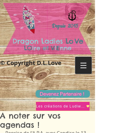
Depuis 2015
.
Dragon Ladies
Lo
Ve
LO
ire
et
V
i
E
nne
© Copyright D.L.Love
Devenez Partenaire !
Les créations de Ludiwine
A noter sur vos
agendas !