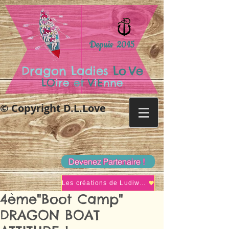
Depuis 2015
.
Dragon Ladies
Lo
Ve
LO
ire
et
V
i
E
nne
© Copyright D.L.Love
Devenez Partenaire !
Les créations de Ludiwine
4ème"Boot Camp"
DRAGON BOAT