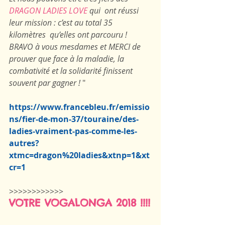
DRAGON LADIES LOVE
 qui  ont réussi 
leur mission : c’est au total 35 
kilomètres  qu’elles ont parcouru !
BRAVO à vous mesdames et MERCI de 
prouver que face à la maladie, la 
combativité et la solidarité finissent 
souvent par gagner ! 
"
https://www.francebleu.fr/emissio
ns/fier-de-mon-37/touraine/des-
ladies-vraiment-pas-comme-les-
autres?
xtmc=dragon%20ladies&xtnp=1&xt
cr=1
>>>>>>>>>>>>
VOTRE VOGALONGA 2018 !!!!