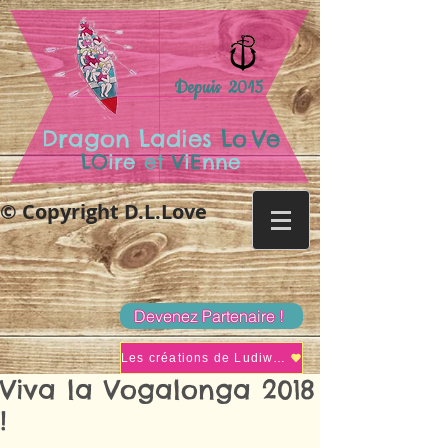
Depuis 2015
.
Dragon Ladies
Lo
Ve
LO
ire
et
V
i
E
nne
© Copyright D.L.Love
Devenez Partenaire !
Les créations de Ludiwine
Viva la Vogalonga 2018
!