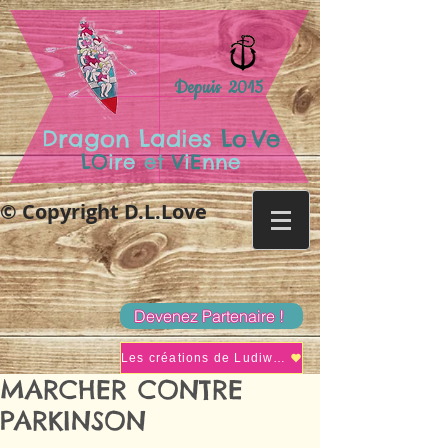
Depuis 2015
.
Dragon Ladies
Lo
Ve
LO
ire
et
V
i
E
nne
© Copyright D.L.Love
Devenez Partenaire !
Les créations de Ludiwine
MARCHER CONTRE
PARKINSON