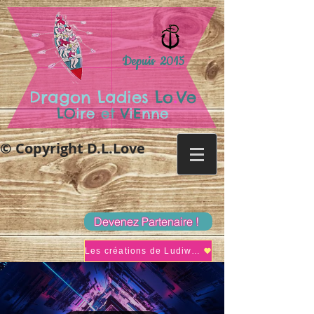
Depuis 2015
.
Dragon Ladies
Lo
Ve
LO
ire
et
V
i
E
nne
© Copyright D.L.Love
Devenez Partenaire !
Les créations de Ludiwine