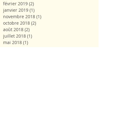
février 2019
(2)
2 posts
janvier 2019
(1)
1 post
novembre 2018
(1)
1 post
octobre 2018
(2)
2 posts
août 2018
(2)
2 posts
juillet 2018
(1)
1 post
mai 2018
(1)
1 post
mars 2018
(1)
1 post
février 2018
(1)
1 post
janvier 2018
(1)
1 post
Suivez-nous!
Webmasters : Lyli et Véro T