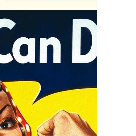
dessin aux Dragon Ladies Lo.Ve !
http://raphportier.jimdo.com/
#dragonladieslove #ladieslove...