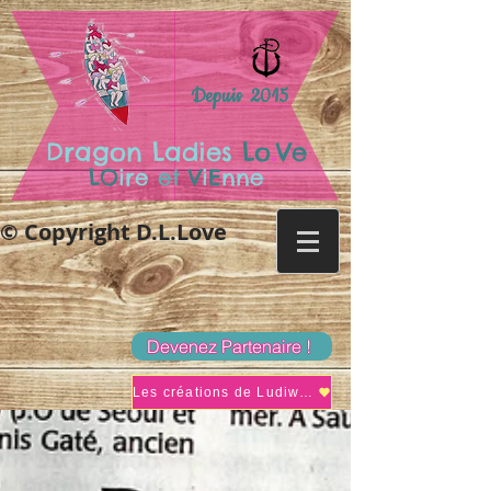
Depuis 2015
.
Dragon Ladies
Lo
Ve
LO
ire
et
V
i
E
nne
© Copyright D.L.Love
Devenez Partenaire !
Les créations de Ludiwine