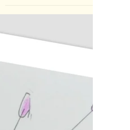
notre Fabienne!!! merci !! #courrierdelouest...