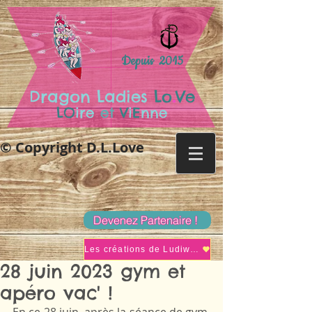
Depuis 2015
.
Dragon Ladies
Lo
Ve
LO
ire
et
V
i
E
nne
© Copyright D.L.Love
Devenez Partenaire !
Les créations de Ludiwine
28 juin 2023 gym et
apéro vac' !