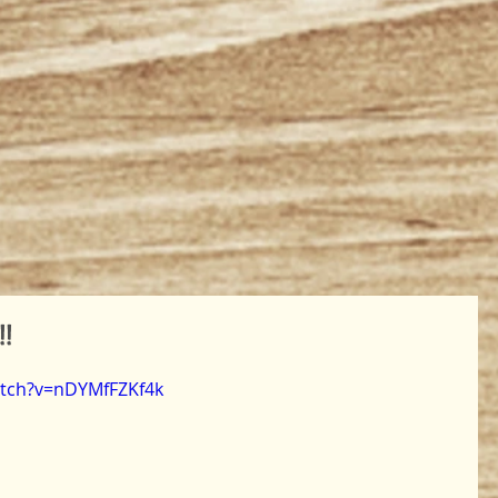
!
atch?v=nDYMfFZKf4k