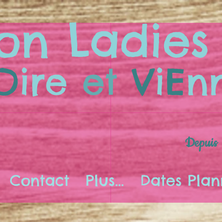
on Ladies
O
ire
et
V
i
E
n
Depuis
Contact
Plus...
Dates Plan