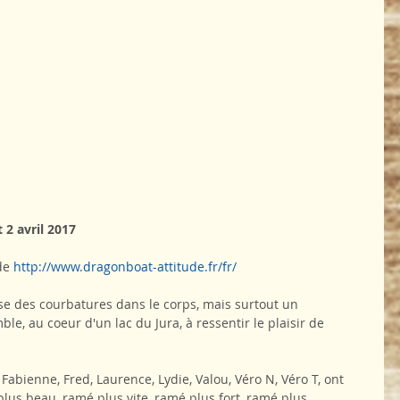
2 avril 2017
de 
http://www.dragonboat-attitude.fr/fr/
e des courbatures dans le corps, mais surtout un 
, au coeur d'un lac du Jura, à ressentir le plaisir de 
Fabienne, Fred, Laurence, Lydie, Valou, Véro N, Véro T, ont 
lus beau, ramé plus vite, ramé plus fort, ramé plus 