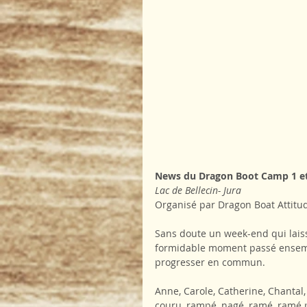
News du Dragon Boot Camp 1 et 
Lac de Bellecin- Jura
Organisé par Dragon Boat Attitu
Sans doute un week-end qui laiss
formidable moment passé ensemble
progresser en commun.
Anne, Carole, Catherine, Chantal, 
couru, rampé, nagé, ramé, ramé p