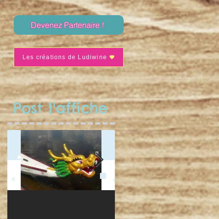
Devenez Partenaire !
Les créations de Ludiwine
Post l'affiche
Un sport-santé
Séance de nav' du
pour vous ?
10 avril !