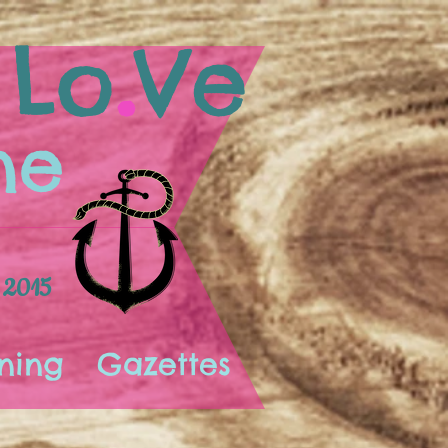
.
Lo
Ve
ne
 2015
ning
Gazettes