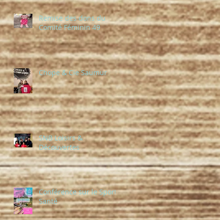
Remise des dons du
Comité Féminin 49
Chope & Cie Saumur
SNB Loisirs &
Découvertes
Conférence sur le Sport-
Santé