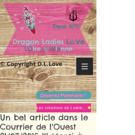
Depuis 2015
.
Dragon Ladies
Lo
Ve
LO
ire
et
V
i
E
nne
© Copyright D.L.Love
Devenez Partenaire !
Les créations de Ludiwine
Un bel article dans le
Courrier de l'Ouest