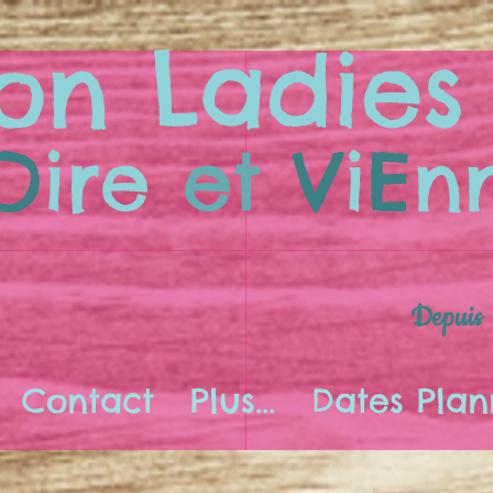
on Ladies
O
ire
et
V
i
E
n
Depuis
Contact
Plus...
Dates Plan