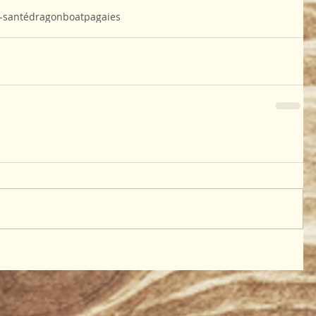
-santé
dragonboat
pagaies