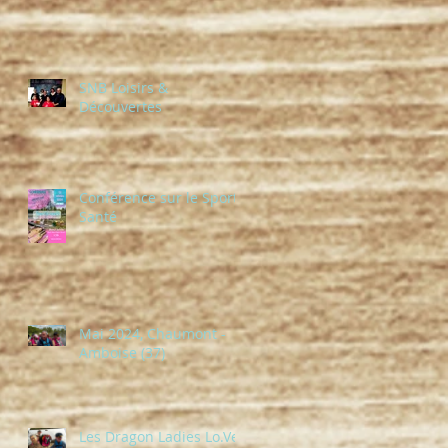
SNB Loisirs &
Découvertes
Conférence sur le Sport-
Santé
Mai 2024, Chaumont -
Amboise (37)
Les Dragon Ladies Lo.Ve