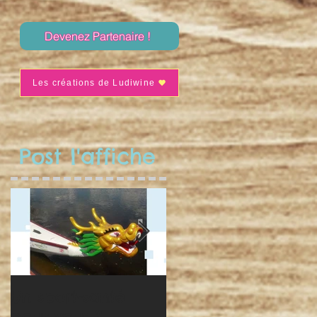
Devenez Partenaire !
Les créations de Ludiwine
Post l'affiche
Un sport-santé
Séance de nav' du
pour vous ?
10 avril !