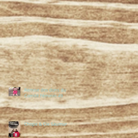
Remise des dons du
Comité Féminin 49
Chope & Cie Saumur