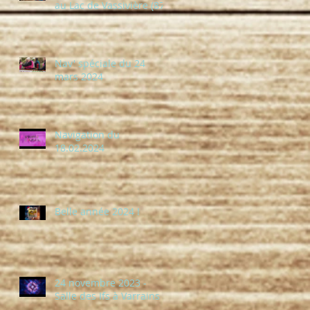
au Lac de Vassivière (87)
Nav' spéciale du 24
mars 2024
Navigation du
18.02.2024
Belle année 2024 !
24 novembre 2023 -
Salle des Ifs à Varrains