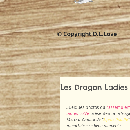
© Copyright D.L.Love
Les Dragon Ladies 
Quelques photos du 
rassemblem
Ladies Lo.Ve
 présentent à la Voga
(
Merci à Yannick de "
Alpine Paddle
"
immortalisé ce beau moment !
)