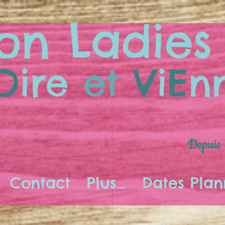
on Ladies
O
ire
et
V
i
E
n
Depuis
Contact
Plus...
Dates Plan