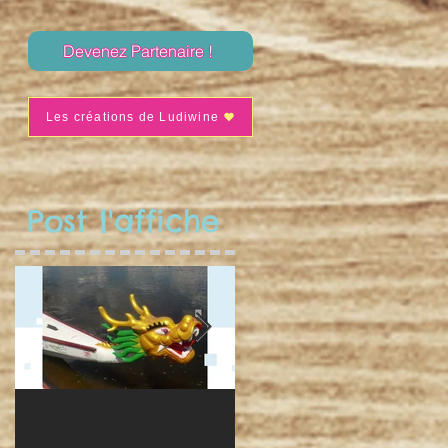
Devenez Partenaire !
Les créations de Ludiwine
Post l'affiche
Un sport-santé
Séance de nav' du
pour vous ?
10 avril !