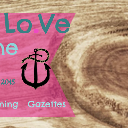
.
Lo
Ve
ne
 2015
ning
Gazettes