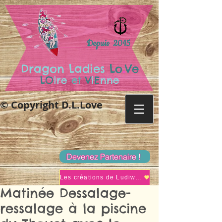
Depuis 2015
.
Dragon Ladies
Lo
Ve
LO
ire
et
V
i
E
nne
© Copyright D.L.Love
Devenez Partenaire !
Les créations de Ludiwine
Matinée Dessalage-
ressalage à la piscine