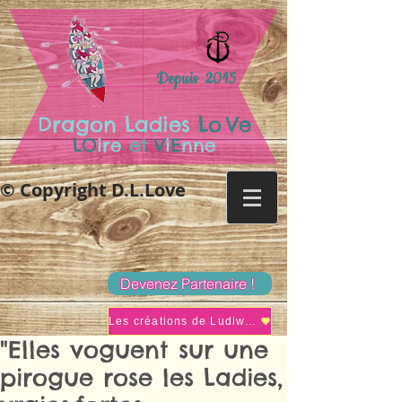
Depuis 2015
.
Dragon Ladies
Lo
Ve
LO
ire
et
V
i
E
nne
© Copyright D.L.Love
Devenez Partenaire !
Les créations de Ludiwine
"Elles voguent sur une
pirogue rose les Ladies,