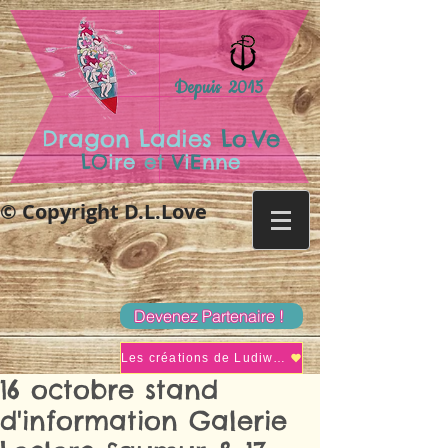
Depuis 2015
.
Dragon Ladies
Lo
Ve
LO
ire
et
V
i
E
nne
© Copyright D.L.Love
Devenez Partenaire !
Les créations de Ludiwine
16 octobre stand
d'information Galerie